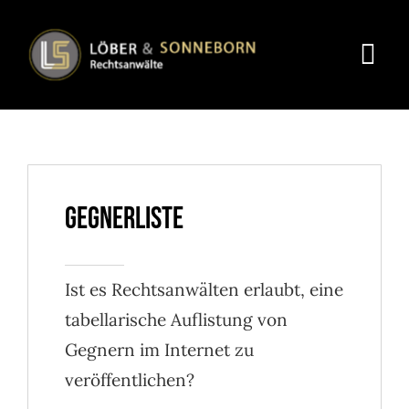
Skip
to
Togg
content
Navi
Portrait
Rechtsgebie
GEGNERLISTE
Leistungen
Kündigung
Ist es Rechtsanwälten erlaubt, eine
Erste Hilfe
tabellarische Auflistung von
Gegnern im Internet zu
Download
veröffentlichen?